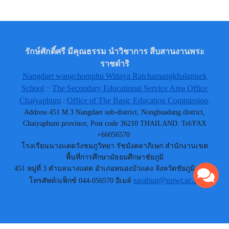
รักษ์ศักดิ์ศรี มีคุณธรรม นำวิชาการ สืบสานงานพระ
ราชดำริ
Nangdaet wangchomphu Wittaya Ratchamangkhalapisek
School
The Secondary Educational Service Area Office
::
Chaiyaphum
Office of The Basic Education Commission
::
:
Address 451 M.3 Nangdaet sub-district, Nongbuadang district,
Chaiyaphum province, Post code 36210 THAILAND. Tel/FAX
+66056570
โรงเรียนนางแดดวังชมภูวิทยา รัชมังคลาภิเษก สำนักงานเขต
พื้นที่การศึกษามัธยมศึกษาชัยภูมิ
451 หมู่ที่ 3 ตำบลนางแดด อำเภอหนองบัวแดง จังหวัดชัยภูมิ 36210
sarabun@npwr.ac.th
โทรศัพท์/แฟ็กซ์ 044-056570 อีเมล์