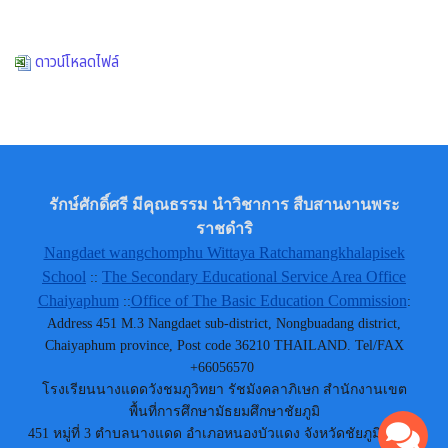
ดาวน์โหลดไฟล์
รักษ์ศักดิ์ศรี มีคุณธรรม นำวิชาการ สืบสานงานพระ
ราชดำริ
Nangdaet wangchomphu Wittaya Ratchamangkhalapisek
School
The Secondary Educational Service Area Office
::
Chaiyaphum
Office of The Basic Education Commission
::
:
Address 451 M.3 Nangdaet sub-district, Nongbuadang district,
Chaiyaphum province, Post code 36210 THAILAND. Tel/FAX
+66056570
โรงเรียนนางแดดวังชมภูวิทยา รัชมังคลาภิเษก สำนักงานเขต
พื้นที่การศึกษามัธยมศึกษาชัยภูมิ
451 หมู่ที่ 3 ตำบลนางแดด อำเภอหนองบัวแดง จังหวัดชัยภูมิ 36210