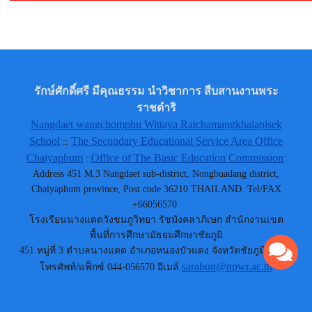
รักษ์ศักดิ์ศรี มีคุณธรรม นำวิชาการ สืบสานงานพระ
ราชดำริ
Nangdaet wangchomphu Wittaya Ratchamangkhalapisek
School
The Secondary Educational Service Area Office
::
Chaiyaphum
Office of The Basic Education Commission
::
:
Address 451 M.3 Nangdaet sub-district, Nongbuadang district,
Chaiyaphum province, Post code 36210 THAILAND. Tel/FAX
+66056570
โรงเรียนนางแดดวังชมภูวิทยา รัชมังคลาภิเษก สำนักงานเขต
พื้นที่การศึกษามัธยมศึกษาชัยภูมิ
451 หมู่ที่ 3 ตำบลนางแดด อำเภอหนองบัวแดง จังหวัดชัยภูมิ 36210
sarabun@npwr.ac.th
โทรศัพท์/แฟ็กซ์ 044-056570 อีเมล์