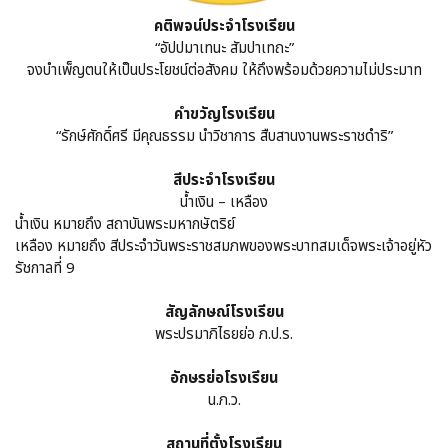
คติพจน์ประจำโรงเรียน
“อัปปมาเทนะ สัมปาเทถะ”
จงบำเพ็ญตนให้เป็นประโยชน์ต่อสังคม ให้ถึงพร้อมด้วยความไม่ประมาท
คำขวัญโรงเรียน
“รักษ์ศักดิ์ศรี มีคุณธรรม นำวิชาการ สืบสานงานพระราชดำริ”
สีประจำโรงเรียน
น้ำเงิน – เหลือง
น้ำเงิน หมายถึง สถาบันพระมหากษัตริย์
เหลือง หมายถึง สีประจำวันพระราชสมภพของพระบาทสมเด็จพระเจ้าอยู่หัว
รัชกาลที่ 9
สัญลักษณ์โรงเรียน
พระปรมาภิไธยย่อ ภ.ป.ร.
อักษรย่อโรงเรียน
น.ภ.ว.
สถานที่ตั้งโรงเรียน