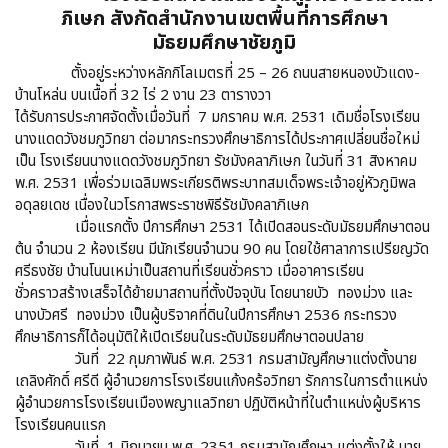
ภิเษก สังกัดสำนักงานเขตพื้นที่การศึกษา
มัธยมศึกษาชัยภูมิ
ตั้งอยู่ระหว่างหลักกิโลเมตรที่ 25 – 26 ถนนสายหนองบัวแดง-
บ้านโหล่น บนเนื้อที่ 32 ไร่ 2 งาน 23 ตารางวา
ได้รับการประกาศจัดตั้งเมื่อวันที่ 7 มกราคม พ.ศ. 2531 เดิมชื่อโรงเรียน
นางแดดวังชมภูวิทยา ต่อมากระทรวงศึกษาธิการได้ประกาศเปลี่ยนชื่อใหม่
เป็น โรงเรียนนางแดดวังชมภูวิทยา รัชมังคลาภิเษก ในวันที่ 31 สิงหาคม
พ.ศ. 2531 เพื่อร่วมเฉลิมพระเกียรติพระบาทสมเด็จพระเจ้าอยู่หัวภูมิพล
อดุลยเดช เนื่องในวโรกาสพระราชพิธีรัชมังคลาภิเษก
เมื่อแรกตั้ง ปีการศึกษา 2531 ได้เปิดสอนระดับมัธยมศึกษาตอน
ต้น จำนวน 2 ห้องเรียน มีนักเรียนจำนวน 90 คน โดยใช้ศาลาการเปรียญวัด
ศรีธงชัย บ้านโนนเหม่าเป็นสถานที่เรียนชั่วคราว เมื่ออาคารเรียน
ชั่วคราวสร้างเสร็จได้ย้ายมาสถานที่ตั้งปัจจุบัน โดยนายบัว ทองม่วง และ
นางบัวศรี ทองม่วง เป็นผู้บริจาคที่ดินในปีการศึกษา 2536 กระทรวง
ศึกษาธิการก็ได้อนุมัติให้เปิดเรียนในระดับมัธยมศึกษาตอนปลาย
วันที่ 22 กุมภาพันธ์ พ.ศ. 2531 กรมสามัญศึกษาแต่งตั้งนาย
เถลิงศักดิ์ ศรีดี ผู้อำนวยการโรงเรียนแก้งคร้อวิทยา รักการในการตำแหน่ง
ผู้อำนวยการโรงเรียนเมืองพญาแลวิทยา ปฏิบัติหน้าที่ในตำแหน่งผู้บริหาร
โรงเรียนคนแรก
วันที่ 1 มิถุนายน พ.ศ. 2351 กรมสามัญศึกษา แต่งตั้งให้ นาย