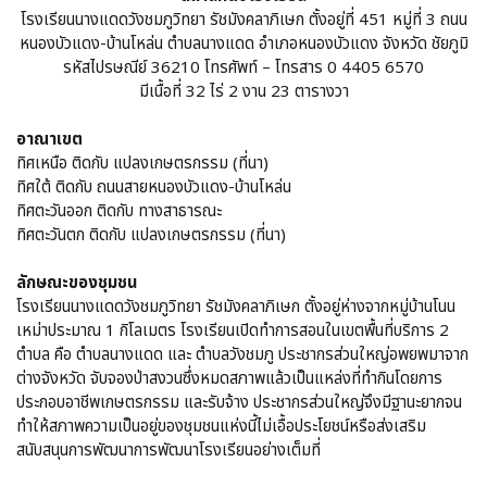
โรงเรียนนางแดดวังชมภูวิทยา รัชมังคลาภิเษก ตั้งอยู่ที่ 451 หมู่ที่ 3 ถนน
หนองบัวแดง-บ้านโหล่น ตำบลนางแดด อำเภอหนองบัวแดง จังหวัด ชัยภูมิ
รหัสไปรษณีย์ 36210 โทรศัพท์ – โทรสาร 0 4405 6570
มีเนื้อที่ 32 ไร่ 2 งาน 23 ตารางวา
อาณาเขต
ทิศเหนือ ติดกับ แปลงเกษตรกรรม (ที่นา)
ทิศใต้ ติดกับ ถนนสายหนองบัวแดง-บ้านโหล่น
ทิศตะวันออก ติดกับ ทางสาธารณะ
ทิศตะวันตก ติดกับ แปลงเกษตรกรรม (ที่นา)
ลักษณะของชุมชน
โรงเรียนนางแดดวังชมภูวิทยา รัชมังคลาภิเษก ตั้งอยู่ห่างจากหมู่บ้านโนน
เหม่าประมาณ 1 กิโลเมตร โรงเรียนเปิดทำการสอนในเขตพื้นที่บริการ 2
ตำบล คือ ตำบลนางแดด และ ตำบลวังชมภู ประชากรส่วนใหญ่อพยพมาจาก
ต่างจังหวัด จับจองป่าสงวนซึ่งหมดสภาพแล้วเป็นแหล่งที่ทำกินโดยการ
ประกอบอาชีพเกษตรกรรม และรับจ้าง ประชากรส่วนใหญ่จึงมีฐานะยากจน
ทำให้สภาพความเป็นอยู่ของชุมชนแห่งนี้ไม่เอื้อประโยชน์หรือส่งเสริม
สนับสนุนการพัฒนาการพัฒนาโรงเรียนอย่างเต็มที่