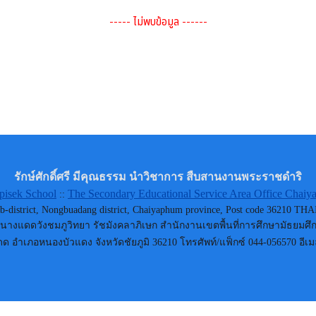
----- ไม่พบข้อมูล ------
รักษ์ศักดิ์ศรี มีคุณธรรม นำวิชาการ สืบสานงานพระราชดำริ
isek School
The Secondary Educational Service Area Office Chai
::
b-district, Nongbuadang district, Chaiyaphum province, Post code 36210
นางแดดวังชมภูวิทยา รัชมังคลาภิเษก สำนักงานเขตพื้นที่การศึกษามัธยมศึก
ดด อำเภอหนองบัวแดง จังหวัดชัยภูมิ 36210 โทรศัพท์/แฟ็กซ์ 044-056570 อีเม