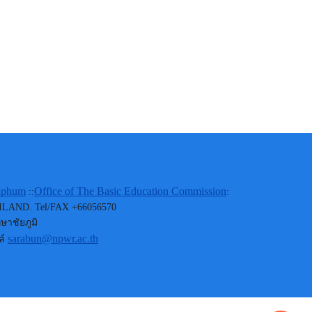
yaphum
Office of The Basic Education Commission
::
:
 THAILAND. Tel/FAX +66056570
ษาชัยภูมิ
sarabun@npwr.ac.th
ล์