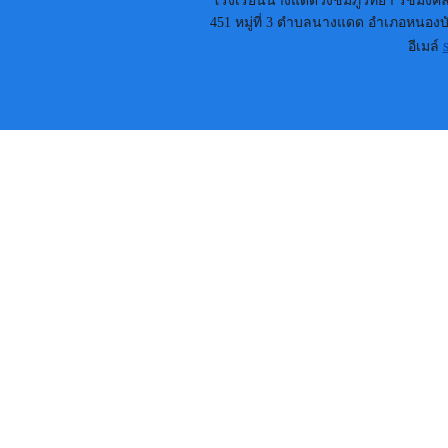
โรงเรียนนางแดดวังชมภูวิทยา รัชมังคลา
451 หมู่ที่ 3 ตำบลนางแดด อำเภอหนองบัว
อีเมล์