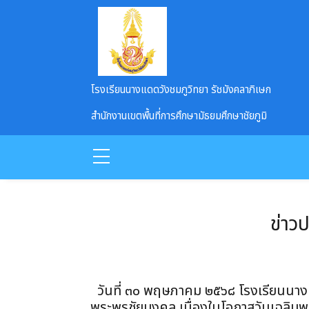
Skip to main content
โรงเรียนนางแดดวังชมภูวิทยา รัชมังคลาภิเษก
สำนักงานเขตพื้นที่การศึกษามัธยมศึกษาชัยภูมิ
ข่าว
วันที่ ๓๐ พฤษภาคม ๒๕๖๘ โรงเรียนนางเ
พระพรชัยมงคล เนื่องในโอกาสวันเฉลิมพ