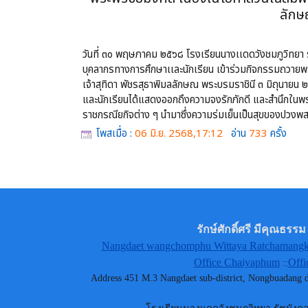
ลักษ
วันที่ ๓๐ พฤษภาคม ๒๕๖๘ โรงเรียนนางเเดดวังชมภูวิทยา รั
บุคลากรทางการศึกษาเเละนักเรียน เข้าร่วมกิจกรรมถวา
เจ้าสุทิดา พัชรสุธาพิมลลักษณ พระบรมราชินี ๓ มิถุนายน 
และนักเรียนได้แสดงออกถึงความจงรักภักดี และสำนึกในพร
ราชกรณียกิจต่าง ๆ นำมาซึ่งความร่มเย็นเป็นสุขของปวงพ
โพสเมื่อ :
06 มิ.ย. 2568,17:12
อ่าน
733
ครั้ง
รักษ์ศักดิ์ศรี มีคุณธ
Nangdaet wangchomphu Wittaya Ratchamangkh
Office Chaiyaphum
Offi
::
Address 451 M.3 Nangdaet sub-district, Nongbuadang