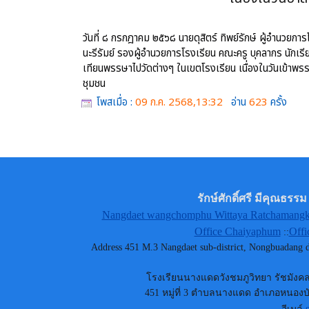
วันที่ ๘ กรกฎาคม ๒๕๖๘ นายดุสิตร์ ทิพย์รักษ์ ผู้อำนวย
นะรีรัมย์ รองผู้อำนวยการโรงเรียน คณะครู บุคลากร
นักเร
เทียนพรรษาไปวัดต่างๆ ในเขตโรงเรียน เนื่องในวันเข้าพร
ชุมชน
โพสเมื่อ :
09 ก.ค. 2568,13:32
อ่าน
623
ครั้ง
รักษ์ศักดิ์ศรี มีคุณธ
Nangdaet wangchomphu Wittaya Ratchamangkh
Office Chaiyaphum
Offi
::
Address 451 M.3 Nangdaet sub-district, Nongbuadang
โรงเรียนนางแดดวังชมภูวิทยา รัชมังคลา
451 หมู่ที่ 3 ตำบลนางแดด อำเภอหนองบัว