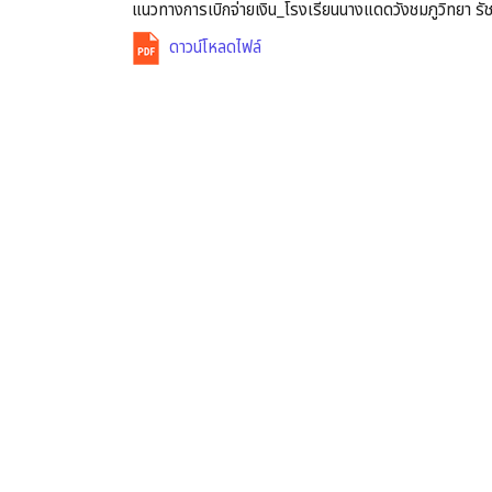
แนวทางการเบิกจ่ายเงิน_โรงเรียนนางแดดวังชมภูวิทยา ร
ดาวน์โหลดไฟล์