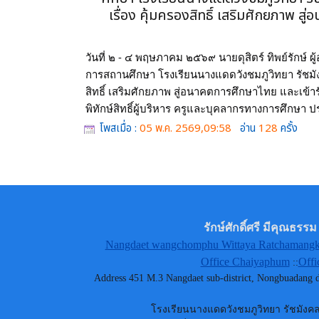
เรื่อง คุ้มครองสิทธิ์ เสริมศักยภาพ สู
วันที่ ๒ - ๔ พฤษภาคม ๒๕๖๙ นายดุสิตร์ ทิพย์รักษ์ 
การสถานศึกษา โรงเรียนนางแดดวังชมภูวิทยา รัชมัง
สิทธิ์ เสริมศักยภาพ สู่อนาคตการศึกษาไทย และเข้าร
พิทักษ์สิทธิ์ผู้บริหาร ครูและบุคลากรทางการศึกษ
โพสเมื่อ :
05 พ.ค. 2569,09:58
อ่าน
128
ครั้ง
รักษ์ศักดิ์ศรี มีคุณธ
Nangdaet wangchomphu Wittaya Ratchamangkh
Office Chaiyaphum
Offi
::
Address 451 M.3 Nangdaet sub-district, Nongbuadang
โรงเรียนนางแดดวังชมภูวิทยา รัชมังคลา