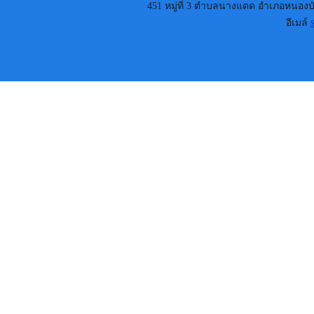
451 หมู่ที่ 3 ตำบลนางแดด อำเภอหนองบัว
อีเมล์