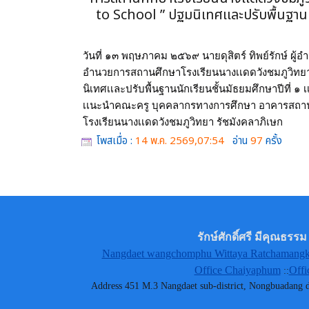
to School ” ปฐมนิเทศเเละปรับพื้นฐานนั
วันที่ ๑๓ พฤษภาคม ๒๕๖๙ นายดุสิตร์ ทิพย์รักษ์ ผู้
อำนวยการสถานศึกษาโรงเรียนนางเเดดวังชมภูวิทยา 
นิเทศเเละปรับพื้นฐานนักเรียนชั้นมัธยมศึกษาปีที่ 
เเนะนำคณะครู บุคคลากรทางการศึกษา อาคารสถานที
โรงเรียนนางเเดดวังชมภูวิทยา รัชมังคลาภิเษก
โพสเมื่อ :
14 พ.ค. 2569,07:54
อ่าน
97
ครั้ง
รักษ์ศักดิ์ศรี มีคุณธ
Nangdaet wangchomphu Wittaya Ratchamangkh
Office Chaiyaphum
Offi
::
Address 451 M.3 Nangdaet sub-district, Nongbuadang