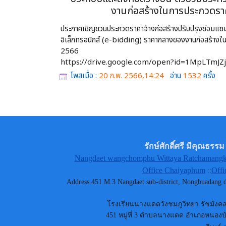
งานก่อสร้างในการประกวดราคาค
ประกาศเชิญชวนประกวดราคาจ้างก่อสร้างปรับปรุงซ่อมแซมอ
อิเล็กทรอนิกส์ (e-bidding) ราคากลางของงานก่อสร้างในก
2566
https://drive.google.com/open?id=1MpLTmJ
โพสเมื่อ :
20 ก.พ. 2566,14:24
อ่าน
1532
ครั้ง
รักษ์ศักดิ์ศรี มีคุณธ
Nangdaet wangchomphu Wittaya Ratchamangkh
Office Chaiyaphum
Offi
::
Address 451 M.3 Nangdaet sub-district, Nongbuadang
โรงเรียนนางแดดวังชมภูวิทยา รัชมังคลา
451 หมู่ที่ 3 ตำบลนางแดด อำเภอหนองบัว