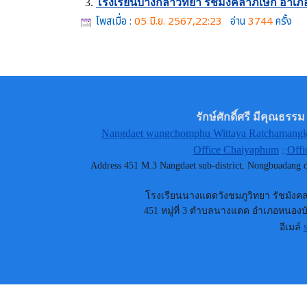
โรงเรียนบางกล่ำวิทยา รัชมังคลาภิเษก อำเภ
โพสเมื่อ :
05 มิ.ย. 2567,22:23
อ่าน
3744
ครั้ง
รักษ์ศักดิ์ศรี มีคุณธ
Nangdaet wangchomphu Wittaya Ratchamangkh
Office Chaiyaphum
Offi
::
Address 451 M.3 Nangdaet sub-district, Nongbuadang
โรงเรียนนางแดดวังชมภูวิทยา รัชมังคลา
451 หมู่ที่ 3 ตำบลนางแดด อำเภอหนองบัว
อีเมล์