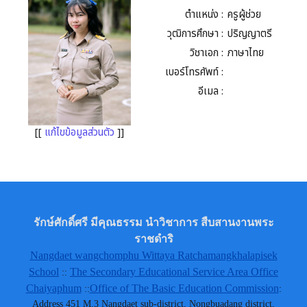
ตำแหน่ง :
ครูผู้ช่วย
วุฒิการศึกษา :
ปริญญาตรี
วิชาเอก :
ภาษาไทย
เบอร์โทรศัพท์ :
อีเมล :
[[
แก้ไขข้อมูลส่วนตัว
]]
รักษ์ศักดิ์ศรี มีคุณธรรม นำวิชาการ สืบสานงานพระ
ราชดำริ
Nangdaet wangchomphu Wittaya Ratchamangkhalapisek
School
The Secondary Educational Service Area Office
::
Chaiyaphum
Office of The Basic Education Commission
::
:
Address 451 M.3 Nangdaet sub-district, Nongbuadang district,