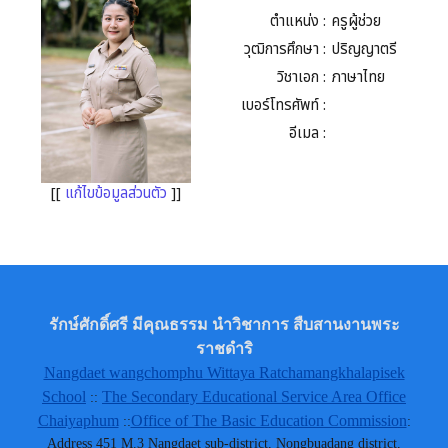
ตำแหน่ง :
ครูผู้ช่วย
วุฒิการศึกษา :
ปริญญาตรี
วิชาเอก :
ภาษาไทย
เบอร์โทรศัพท์ :
อีเมล :
[[
แก้ไขข้อมูลส่วนตัว
]]
รักษ์ศักดิ์ศรี มีคุณธรรม นำวิชาการ สืบสานงานพระ
ราชดำริ
Nangdaet wangchomphu Wittaya Ratchamangkhalapisek
School
The Secondary Educational Service Area Office
::
Chaiyaphum
Office of The Basic Education Commission
::
:
Address 451 M.3 Nangdaet sub-district, Nongbuadang district,