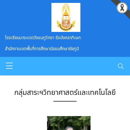
Skip to main content
โรงเรียนนางแดดวังชมภูวิทยา รัชมังคลาภิเษก
สำนักงานเขตพื้นที่การศึกษามัธยมศึกษาชัยภูมิ
กลุ่มสาระฯวิทยาศาสตร์และเทคโนโลยี