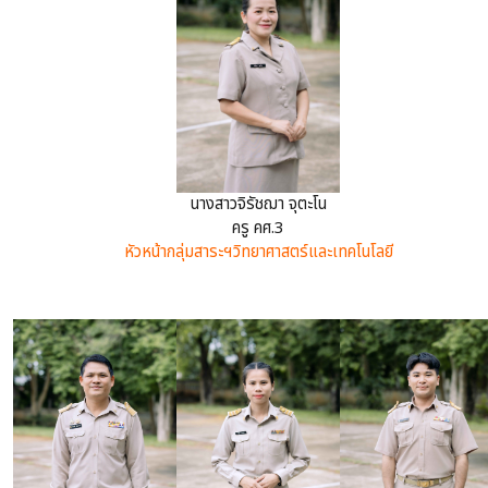
นางสาวจิรัชฌา จุตะโน
ครู คศ.3
หัวหน้ากลุ่มสาระฯวิทยาศาสตร์และเทคโนโลยี