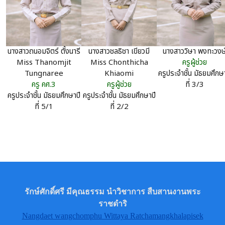
นางสาวชลธิชา เขียวมี
นางสาววิษา พงทะวงษ
นางสาวถนอมจิตร์ ตั้งนารี
Miss Chonthicha
ครูผู้ช่วย
Miss Thanomjit
Khiaomi
ครูประจำชั้น มัธยมศึกษา
Tungnaree
ครูผู้ช่วย
ที่ 3/3
ครู คศ.3
ครูประจำชั้น มัธยมศึกษาปี
ครูประจำชั้น มัธยมศึกษาปี
ที่ 2/2
ที่ 5/1
รักษ์ศักดิ์ศรี มีคุณธรรม นำวิชาการ สืบสานงานพระ
ราชดำริ
Nangdaet wangchomphu Wittaya Ratchamangkhalapisek