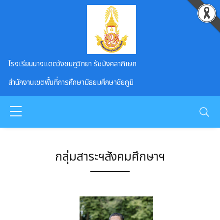
Skip to main content
โรงเรียนนางแดดวังชมภูวิทยา รัชมังคลาภิเษก
สำนักงานเขตพื้นที่การศึกษามัธยมศึกษาชัยภูมิ
กลุ่มสาระฯสังคมศึกษาฯ