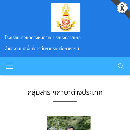
Skip to main content
โรงเรียนนางแดดวังชมภูวิทยา รัชมังคลาภิเษก
สำนักงานเขตพื้นที่การศึกษามัธยมศึกษาชัยภูมิ
กลุ่มสาระฯภาษาต่างประเทศ