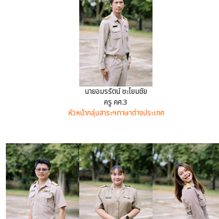
นายอมรรัตน์ ชะโยมชัย
ครู คศ.3
หัวหน้ากลุ่มสาระฯภาษาต่างประเทศ