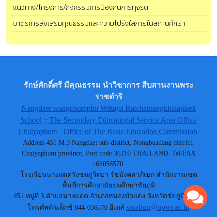
แนวทาง/โครงการ/กิจกรรมการป้องกันการทุจริต
มาตรการส่งเสริมคุณธรรมและความโปร่งใสภายในสถานศึกษา
รักษ์ศักดิ์ศรี มีคุณธรรม นำวิชาการ สืบสานงานพระ
ราชดำริ
Nangdaet wangchomphu Wittaya Ratchamangkhalapisek
School
The Secondary Educational Service Area Office
::
Chaiyaphum
Office of The Basic Education Commission
::
:
Address 451 M.3 Nangdaet sub-district, Nongbuadang district,
Chaiyaphum province, Post code 36210 THAILAND. Tel/FAX
+66056570
โรงเรียนนางแดดวังชมภูวิทยา รัชมังคลาภิเษก สำนักงานเขต
พื้นที่การศึกษามัธยมศึกษาชัยภูมิ
451 หมู่ที่ 3 ตำบลนางแดด อำเภอหนองบัวแดง จังหวัดชัยภูมิ 36210
sarabun@npwr.ac.th
โทรศัพท์/แฟ็กซ์ 044-056570 อีเมล์